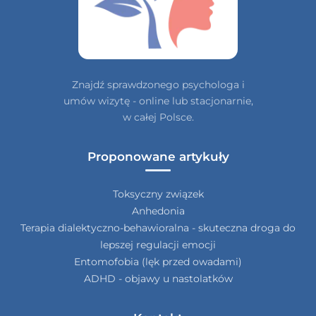
Znajdź sprawdzonego psychologa i
umów wizytę - online lub stacjonarnie,
w całej Polsce.
Proponowane artykuły
Toksyczny związek
Anhedonia
Terapia dialektyczno-behawioralna - skuteczna droga do
lepszej regulacji emocji
Entomofobia (lęk przed owadami)
ADHD - objawy u nastolatków