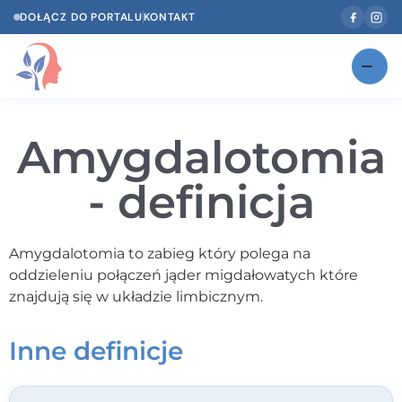
DOŁĄCZ DO PORTALU
KONTAKT
Znajdź swojego specjalistę
NOWOŚĆ
Amygdalotomia
Gabinety
NOWOŚĆ
- definicja
Według specjalizacji
Psycholog w Twoim języku
Amygdalotomia to zabieg który polega na
oddzieleniu połączeń jąder migdałowatych które
Diagnozy psychologiczne
znajdują się w układzie limbicznym.
Testy psychologiczne
Inne definicje
Dawka wiedzy
Dla specjalistów