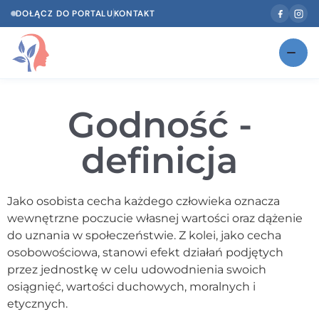
DOŁĄCZ DO PORTALU
KONTAKT
Znajdź swojego specjalistę
NOWOŚĆ
Godność -
Gabinety
NOWOŚĆ
definicja
Według specjalizacji
Psycholog w Twoim języku
Jako osobista cecha każdego człowieka oznacza
wewnętrzne poczucie własnej wartości oraz dążenie
Diagnozy psychologiczne
do uznania w społeczeństwie. Z kolei, jako cecha
Testy psychologiczne
osobowościowa, stanowi efekt działań podjętych
przez jednostkę w celu udowodnienia swoich
Dawka wiedzy
osiągnięć, wartości duchowych, moralnych i
etycznych.
Dla specjalistów