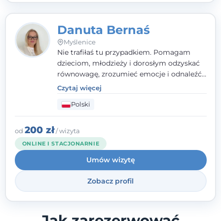
Danuta Bernaś
Myślenice
Nie trafiłaś tu przypadkiem. Pomagam
dzieciom, młodzieży i dorosłym odzyskać
równowagę, zrozumieć emocje i odnaleźć
wewnętrzną siłę. Moja droga do
Czytaj więcej
psychologii zaczęła się od życia - pełnego
Polski
wyzwań, które nauczyły mnie uważności,
empatii i pokory. Dziś łączę doświadczenie
nauczycielki, psychologa, psychoterapeuty
200 zł
od
/ wizyta
i seksuologa tworząc bezpieczną
ONLINE I STACJONARNIE
przestrzeń, w której można poczuć spokój i
Umów wizytę
wsparcie. Nie obiecuję łatwych rozwiązań -
ale mogę obiecać, że będę po Twojej
Zobacz profil
stronie.
Jak zarezerwować