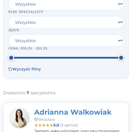
PŁEĆ SPECJALISTY
JĘZYK
CENA:
200 ZŁ - 350 ZŁ
Wyczyść filtry
Znaleziono
7
specjalistów
Adrianna Walkowiak
Wrocław
★
★
★
★
★
5,0
(3 opinie)
Jestem seksuologiem oraz psychologiem