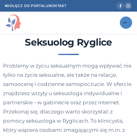
DOŁĄCZ DO PORTALU
KONTAKT
Seksuolog Ryglice
Znajdź swojego specjalistę
NOWOŚĆ
Gabinety
NOWOŚĆ
Problemy w życiu seksualnym mogą wpływać nie
Według specjalizacji
tylko na życie seksualne, ale także na relacje,
Psycholog w Twoim języku
samoocenę i codzienne samopoczucie. W ofercie
znajdziesz wizyty u seksuologa indywidualne i
Diagnozy psychologiczne
partnerskie - w gabinecie oraz przez internet.
Testy psychologiczne
Przekonaj się, dlaczego warto skorzystać z
pomocy seksuologa w Ryglicach. To klinicysta,
Dawka wiedzy
który wspiera osobami zmagającymi się m.in. z
Dla specjalistów