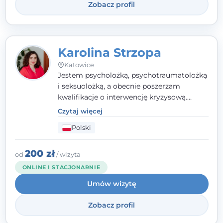
Zobacz profil
Karolina Strzopa
Katowice
Jestem psycholożką, psychotraumatolożką
i seksuolożką, a obecnie poszerzam
kwalifikacje o interwencję kryzysową.
Pracuję w nurcie terapii trzeciej fali, łącząc
Czytaj więcej
metody o potwierdzonej skuteczności.
Polski
Towarzyszę młodzieży, dorosłym i parom w
radzeniu sobie z bolesnymi
doświadczeniami tak, by mogli żyć pełniej.
200 zł
od
/ wizyta
ONLINE I STACJONARNIE
Umów wizytę
Zobacz profil