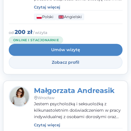
poznawczo-behawioralne oraz metody,
Czytaj więcej
które koncentrują się na rozwiązaniach
Polski
Angielski
(TSR). Te polegają na osiąganiu
zamierzonych celów (doprowadzeniu do
rozwiązania trudnych sytuacji) poprzez
200 zł
od
/ wizyta
identyfikowanie i wzmacnianie zasobów
ONLINE I STACJONARNIE
oraz mocnych stron klienta. W swojej
Umów wizytę
pracy korzystam także z metod dialogu
motywacyjnego i
treningu uważności
.
Zobacz profil
Małgorzata Andreasik
Wrocław
Jestem psycholożką i seksuolożką z
kilkunastoletnim doświadczeniem w pracy
indywidualnej z osobami dorosłymi oraz
parami. Specjalizuję się w obszarze zdrowia
Czytaj więcej
seksualnego, żałoby, kryzysów życiowych i