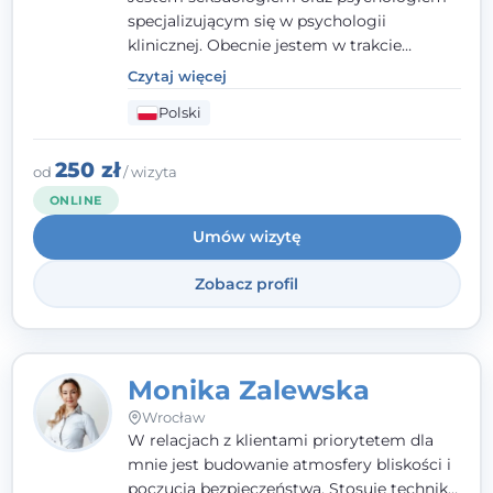
specjalizującym się w psychologii
klinicznej. Obecnie jestem w trakcie
szkolenia na psychoterapeutę
Czytaj więcej
systemowego. Posiadam status członka
Polski
nadzwyczajnego Wielkopolskiego
Towarzystwa
Terapii Systemowej
oraz
należę do Polskiego Towarzystwa
250 zł
od
/ wizyta
Psychiatrycznego. W mojej pracy na
ONLINE
pierwszym miejscu stawiam budowanie
Umów wizytę
atmosfery bezpieczeństwa i zrozumienia w
relacjach z Klientami. Istotna dla nie jest
Zobacz profil
również koncentracja na dostępnych
zasobach.
Monika Zalewska
Wrocław
W relacjach z klientami priorytetem dla
mnie jest budowanie atmosfery bliskości i
poczucia bezpieczeństwa. Stosuję techniki