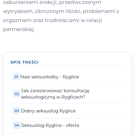
zaburzeniami erekcji, przedwczesnym
Kontakt
wytryskiem, obniżonym libido, problemami z
orgazmem oraz trudnościami w relacji
partnerskiej.
Dołącz do portalu
SPIS TREŚCI
Nasi seksuolodzy - Ryglice
Jak zarezerwować konsultację
seksuologiczną w Ryglicach?
Dobry seksuolog Ryglice
Seksuolog Ryglice - oferta