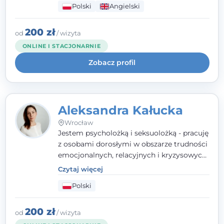
Polski
Angielski
wypalenia zawodowego. Pracuję w języku
polskim i angielskim, w podejściu
humanistycznym, opartym na
200 zł
od
/ wizyta
partnerstwie i podmiotowości klienta.
ONLINE I STACJONARNIE
Zobacz profil
Aleksandra Kałucka
Wrocław
Jestem psycholożką i seksuolożką - pracuję
z osobami dorosłymi w obszarze trudności
emocjonalnych, relacyjnych i kryzysowych,
w tym z osobami po doświadczeniach
Czytaj więcej
przemocy. Ukończyłam psychologię
Polski
kliniczną oraz studia podyplomowe z
interwencji kryzysowej i seksuologii
klinicznej na SWPS we Wrocławiu. W pracy
200 zł
od
/ wizyta
kieruję się empatią, etyką zawodową i