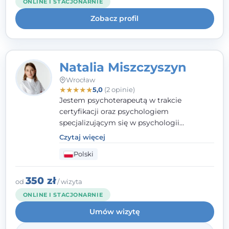
ONLINE I STACJONARNIE
uważnością na potrzeby klienta.
Zobacz profil
Natalia Miszczyszyn
Wrocław
★
★
★
★
★
5,0
(2 opinie)
Jestem psychoterapeutą w trakcie
certyfikacji oraz psychologiem
specjalizującym się w psychologii
klinicznej. Ukończyłam również studia
Czytaj więcej
podyplomowe z Praktycznej Diagnozy
Polski
Psychologicznej. Aktywnie uczestniczę w
działalności Polskiego Towarzystwa
Psychiatrycznego oraz Polskiego
350 zł
od
/ wizyta
Towarzystwa Psychologicznego, a także
ONLINE I STACJONARNIE
jestem członkiem nadzwyczajnym
Umów wizytę
Wielkopolskiego Towarzystwa Terapii
Systemowej.