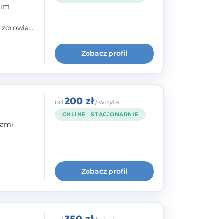
nim
i
e zdrowia
nia
im, w
Zobacz profil
wie i
200 zł
od
/ wizyta
ONLINE I STACJONARNIE
bami
ogię
kryzysowej
Zobacz profil
 pracy
 na
350 zł