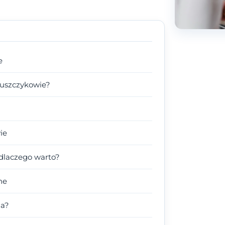
e
Puszczykowie?
ie
dlaczego warto?
ne
ga?