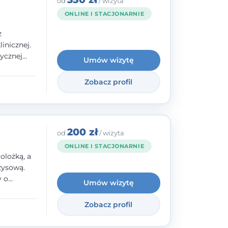
od
/ wizyta
ONLINE I STACJONARNIE
z
inicznej.
ycznej
Umów wizytę
 w
nego oraz
Zobacz profil
e jestem
rzystwa
200 zł
od
/ wizyta
ONLINE I STACJONARNIE
olożką, a
zysową.
y o
Umów wizytę
y,
Zobacz profil