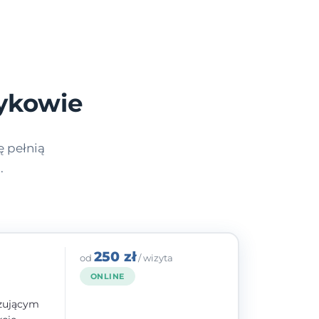
ykowie
ę pełnią
.
250 zł
od
/ wizyta
ONLINE
izującym