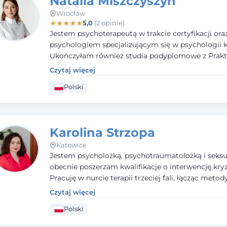
Natalia Miszczyszyn
Wrocław
★
★
★
★
★
5,0
(2 opinie)
Jestem psychoterapeutą w trakcie certyfikacji ora
psychologiem specjalizującym się w psychologii kl
Ukończyłam również studia podyplomowe z Prakt
Diagnozy Psychologicznej. Aktywnie uczestniczę
Czytaj więcej
działalności Polskiego Towarzystwa Psychiatrycz
Polski
Polskiego Towarzystwa Psychologicznego, a takż
członkiem nadzwyczajnym Wielkopolskiego Towa
Terapii Systemowej.
Karolina Strzopa
Katowice
Jestem psycholożką, psychotraumatolożką i seksu
obecnie poszerzam kwalifikacje o interwencję kry
Pracuję w nurcie terapii trzeciej fali, łącząc metod
potwierdzonej skuteczności. Towarzyszę młodzież
Czytaj więcej
dorosłym i parom w radzeniu sobie z bolesnymi
Polski
doświadczeniami tak, by mogli żyć pełniej.