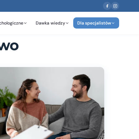
chologiczne
Dawka wiedzy
Dla specjalistów
owo