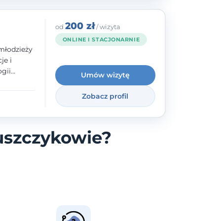
200 zł
od
/ wizyta
ONLINE I STACJONARNIE
młodzieży
je i
gii
Umów wizytę
zyły mnie
enie
Zobacz profil
uologa
oczuć
- ale
uszczykowie?