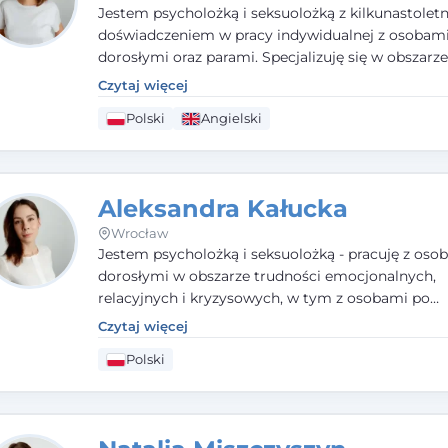
Jestem psycholożką i seksuolożką z kilkunastolet
doświadczeniem w pracy indywidualnej z osobam
dorosłymi oraz parami. Specjalizuję się w obszarz
seksualnego, żałoby, kryzysów życiowych i wypale
Czytaj więcej
zawodowego. Pracuję w języku polskim i angielsk
Polski
Angielski
podejściu humanistycznym, opartym na partnerst
podmiotowości klienta.
Aleksandra Kałucka
Wrocław
Jestem psycholożką i seksuolożką - pracuję z oso
dorosłymi w obszarze trudności emocjonalnych,
relacyjnych i kryzysowych, w tym z osobami po
doświadczeniach przemocy. Ukończyłam psychol
Czytaj więcej
kliniczną oraz studia podyplomowe z interwencji 
Polski
i seksuologii klinicznej na SWPS we Wrocławiu. W
kieruję się empatią, etyką zawodową i uważnością
potrzeby klienta.