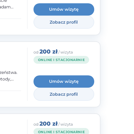
kcie
iadam
Umów wizytę
olskiego
Zobacz profil
y
ami.
ępnych
200 zł
od
/ wizyta
ONLINE I STACJONARNIE
zeństwa.
tody,
Umów wizytę
olegają na
o
Zobacz profil
wanie i
a. W
200 zł
od
/ wizyta
ONLINE I STACJONARNIE