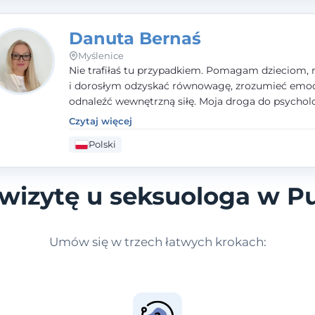
Danuta Bernaś
Myślenice
Nie trafiłaś tu przypadkiem. Pomagam dzieciom, 
i dorosłym odzyskać równowagę, zrozumieć emoc
odnaleźć wewnętrzną siłę. Moja droga do psycholo
zaczęła się od życia - pełnego wyzwań, które nauc
Czytaj więcej
uważności, empatii i pokory. Dziś łączę doświadcz
Polski
nauczycielki, psychologa, psychoterapeuty i seks
tworząc bezpieczną przestrzeń, w której można p
spokój i wsparcie. Nie obiecuję łatwych rozwiązań 
wizytę u seksuologa w P
mogę obiecać, że będę po Twojej stronie.
Umów się w trzech łatwych krokach: