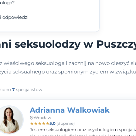
uologa?
i odpowiedzi
ani seksuolodzy w Puszcz
 właściwego seksuologa i zacznij na nowo cieszyć si
życia seksualnego oraz spełnionym życiem w związku
ziono
7
specjalistów
Adrianna Walkowiak
Wrocław
★
★
★
★
★
5,0
(3 opinie)
Jestem seksuologiem oraz psychologiem specjal