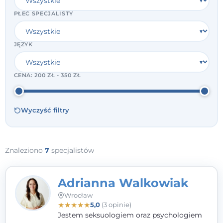
PŁEĆ SPECJALISTY
JĘZYK
CENA:
200 ZŁ - 350 ZŁ
Wyczyść filtry
Znaleziono
7
specjalistów
Adrianna Walkowiak
Wrocław
★
★
★
★
★
5,0
(3 opinie)
Jestem seksuologiem oraz psychologiem