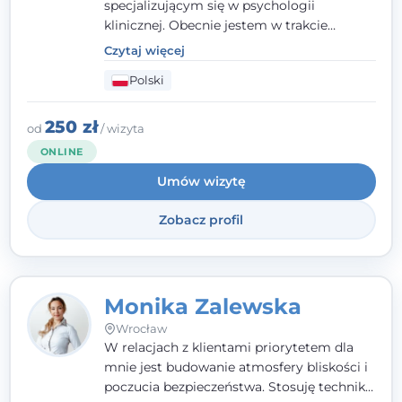
specjalizującym się w psychologii
klinicznej. Obecnie jestem w trakcie
szkolenia na psychoterapeutę
Czytaj więcej
systemowego. Posiadam status członka
Polski
nadzwyczajnego Wielkopolskiego
Towarzystwa
Terapii Systemowej
oraz
należę do Polskiego Towarzystwa
250 zł
od
/ wizyta
Psychiatrycznego. W mojej pracy na
ONLINE
pierwszym miejscu stawiam budowanie
Umów wizytę
atmosfery bezpieczeństwa i zrozumienia w
relacjach z Klientami. Istotna dla nie jest
Zobacz profil
również koncentracja na dostępnych
zasobach.
Monika Zalewska
Wrocław
W relacjach z klientami priorytetem dla
mnie jest budowanie atmosfery bliskości i
poczucia bezpieczeństwa. Stosuję techniki