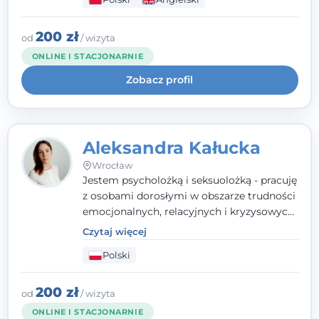
wypalenia zawodowego. Pracuję w języku
polskim i angielskim, w podejściu
humanistycznym, opartym na
200 zł
od
/ wizyta
partnerstwie i podmiotowości klienta.
ONLINE I STACJONARNIE
Zobacz profil
Aleksandra Kałucka
Wrocław
Jestem psycholożką i seksuolożką - pracuję
z osobami dorosłymi w obszarze trudności
emocjonalnych, relacyjnych i kryzysowych,
w tym z osobami po doświadczeniach
Czytaj więcej
przemocy. Ukończyłam psychologię
Polski
kliniczną oraz studia podyplomowe z
interwencji kryzysowej i seksuologii
klinicznej na SWPS we Wrocławiu. W pracy
200 zł
od
/ wizyta
kieruję się empatią, etyką zawodową i
ONLINE I STACJONARNIE