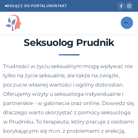
DOŁĄCZ DO PORTALU
KONTAKT
Seksuolog Prudnik
Znajdź swojego specjalistę
NOWOŚĆ
Gabinety
NOWOŚĆ
Trudności w życiu seksualnym mogą wpływać nie
Według specjalizacji
tylko na życie seksualne, ale także na związki,
Psycholog w Twoim języku
poczucie własnej wartości i ogólny dobrostan.
Oferujemy wizyty u seksuologa indywidualne i
Diagnozy psychologiczne
partnerskie - w gabinecie oraz online. Dowiedz się,
Testy psychologiczne
dlaczego warto skorzystać z pomocy seksuologa
w Prudniku. To terapeuta, który pracuje z osobami
Dawka wiedzy
borykającymi się m.in. z problemami z erekcją,
Dla specjalistów