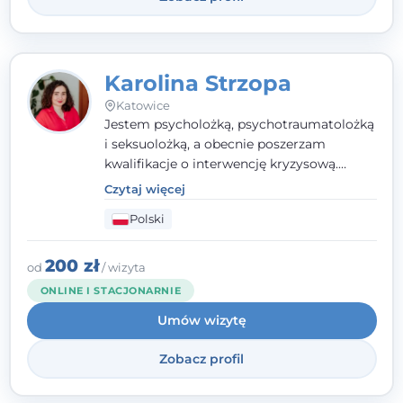
Karolina Strzopa
Katowice
Jestem psycholożką, psychotraumatolożką
i seksuolożką, a obecnie poszerzam
kwalifikacje o interwencję kryzysową.
Pracuję w nurcie terapii trzeciej fali, łącząc
Czytaj więcej
metody o potwierdzonej skuteczności.
Polski
Towarzyszę młodzieży, dorosłym i parom w
radzeniu sobie z bolesnymi
doświadczeniami tak, by mogli żyć pełniej.
200 zł
od
/ wizyta
ONLINE I STACJONARNIE
Umów wizytę
Zobacz profil