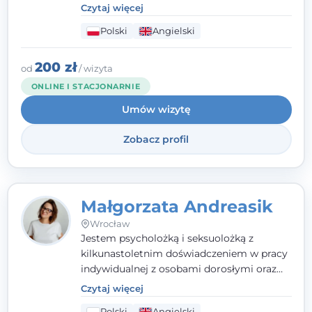
poznawczo-behawioralne oraz metody,
Czytaj więcej
które koncentrują się na rozwiązaniach
Polski
Angielski
(TSR). Te polegają na osiąganiu
zamierzonych celów (doprowadzeniu do
rozwiązania trudnych sytuacji) poprzez
200 zł
od
/ wizyta
identyfikowanie i wzmacnianie zasobów
ONLINE I STACJONARNIE
oraz mocnych stron klienta. W swojej
Umów wizytę
pracy korzystam także z metod dialogu
motywacyjnego i
treningu uważności
.
Zobacz profil
Małgorzata Andreasik
Wrocław
Jestem psycholożką i seksuolożką z
kilkunastoletnim doświadczeniem w pracy
indywidualnej z osobami dorosłymi oraz
parami. Specjalizuję się w obszarze zdrowia
Czytaj więcej
seksualnego, żałoby, kryzysów życiowych i
Polski
Angielski