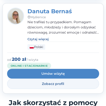
Danuta Bernaś
Myślenice
Nie trafiłaś tu przypadkiem. Pomagam
dzieciom, młodzieży i dorosłym odzyskać
równowagę, zrozumieć emocje i odnaleźć
wewnętrzną siłę. Moja droga do
Czytaj więcej
psychologii zaczęła się od życia - pełnego
Polski
wyzwań, które nauczyły mnie uważności,
empatii i pokory. Dziś łączę doświadczenie
nauczycielki, psychologa, psychoterapeuty
200 zł
od
/ wizyta
i seksuologa tworząc bezpieczną
ONLINE I STACJONARNIE
przestrzeń, w której można poczuć spokój i
Umów wizytę
wsparcie. Nie obiecuję łatwych rozwiązań -
ale mogę obiecać, że będę po Twojej
Zobacz profil
stronie.
Jak skorzystać z pomocy