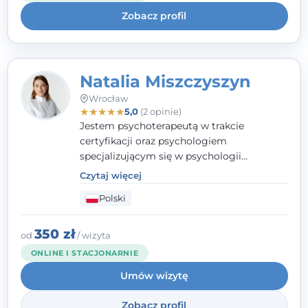
uważnością na potrzeby klienta.
Zobacz profil
Natalia Miszczyszyn
Wrocław
★
★
★
★
★
5,0
(2 opinie)
Jestem psychoterapeutą w trakcie
certyfikacji oraz psychologiem
specjalizującym się w psychologii
klinicznej. Ukończyłam również studia
Czytaj więcej
podyplomowe z Praktycznej Diagnozy
Polski
Psychologicznej. Aktywnie uczestniczę w
działalności Polskiego Towarzystwa
Psychiatrycznego oraz Polskiego
350 zł
od
/ wizyta
Towarzystwa Psychologicznego, a także
ONLINE I STACJONARNIE
jestem członkiem nadzwyczajnym
Umów wizytę
Wielkopolskiego Towarzystwa Terapii
Systemowej.
Zobacz profil