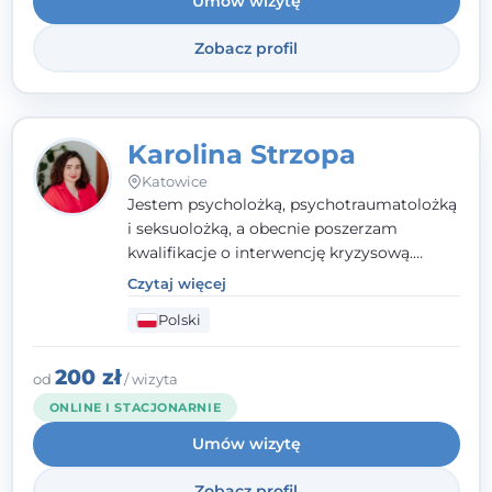
Umów wizytę
Wielkopolskiego Towarzystwa Terapii
Systemowej.
Zobacz profil
Karolina Strzopa
Katowice
Jestem psycholożką, psychotraumatolożką
i seksuolożką, a obecnie poszerzam
kwalifikacje o interwencję kryzysową.
Pracuję w nurcie terapii trzeciej fali, łącząc
Czytaj więcej
metody o potwierdzonej skuteczności.
Polski
Towarzyszę młodzieży, dorosłym i parom w
radzeniu sobie z bolesnymi
doświadczeniami tak, by mogli żyć pełniej.
200 zł
od
/ wizyta
ONLINE I STACJONARNIE
Umów wizytę
Zobacz profil