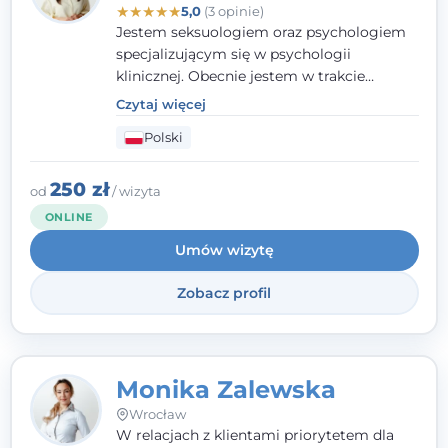
★
★
★
★
★
5,0
(3 opinie)
Jestem seksuologiem oraz psychologiem
specjalizującym się w psychologii
klinicznej. Obecnie jestem w trakcie
szkolenia na psychoterapeutę
Czytaj więcej
systemowego. Posiadam status członka
Polski
nadzwyczajnego Wielkopolskiego
Towarzystwa
Terapii Systemowej
oraz
należę do Polskiego Towarzystwa
250 zł
od
/ wizyta
Psychiatrycznego. W mojej pracy na
ONLINE
pierwszym miejscu stawiam budowanie
Umów wizytę
atmosfery bezpieczeństwa i zrozumienia w
relacjach z Klientami. Istotna dla nie jest
Zobacz profil
również koncentracja na dostępnych
zasobach.
Monika Zalewska
Wrocław
W relacjach z klientami priorytetem dla