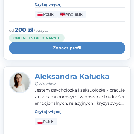
parami. Specjalizuję się w obszarze zdrowia
Czytaj więcej
seksualnego, żałoby, kryzysów życiowych i
Polski
Angielski
wypalenia zawodowego. Pracuję w języku
polskim i angielskim, w podejściu
humanistycznym, opartym na
200 zł
od
/ wizyta
partnerstwie i podmiotowości klienta.
ONLINE I STACJONARNIE
Zobacz profil
Aleksandra Kałucka
Wrocław
Jestem psycholożką i seksuolożką - pracuję
z osobami dorosłymi w obszarze trudności
emocjonalnych, relacyjnych i kryzysowych,
w tym z osobami po doświadczeniach
Czytaj więcej
przemocy. Ukończyłam psychologię
Polski
kliniczną oraz studia podyplomowe z
interwencji kryzysowej i seksuologii