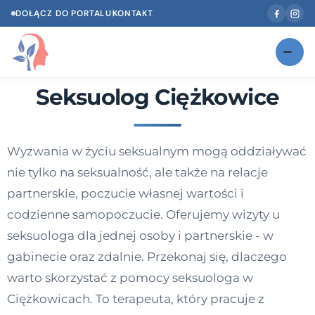
DOŁĄCZ DO PORTALU
KONTAKT
Seksuolog Ciężkowice
Znajdź swojego specjalistę
NOWOŚĆ
Gabinety
NOWOŚĆ
Wyzwania w życiu seksualnym mogą oddziaływać
Według specjalizacji
nie tylko na seksualność, ale także na relacje
Psycholog w Twoim języku
partnerskie, poczucie własnej wartości i
codzienne samopoczucie. Oferujemy wizyty u
Diagnozy psychologiczne
seksuologa dla jednej osoby i partnerskie - w
Testy psychologiczne
gabinecie oraz zdalnie. Przekonaj się, dlaczego
warto skorzystać z pomocy seksuologa w
Dawka wiedzy
Ciężkowicach. To terapeuta, który pracuje z
Dla specjalistów