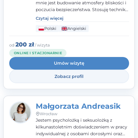
mnie jest budowanie atmosfery bliskości i
poczucia bezpieczeństwa. Stosuję techniki
poznawczo-behawioralne oraz metody,
Czytaj więcej
które koncentrują się na rozwiązaniach
Polski
Angielski
(TSR). Te polegają na osiąganiu
zamierzonych celów (doprowadzeniu do
rozwiązania trudnych sytuacji) poprzez
200 zł
od
/ wizyta
identyfikowanie i wzmacnianie zasobów
ONLINE I STACJONARNIE
oraz mocnych stron klienta. W swojej
Umów wizytę
pracy korzystam także z metod dialogu
motywacyjnego i
treningu uważności
.
Zobacz profil
Małgorzata Andreasik
Wrocław
Jestem psycholożką i seksuolożką z
kilkunastoletnim doświadczeniem w pracy
indywidualnej z osobami dorosłymi oraz