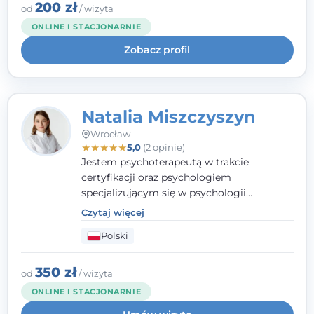
klinicznej na SWPS we Wrocławiu. W pracy
200 zł
od
/ wizyta
kieruję się empatią, etyką zawodową i
ONLINE I STACJONARNIE
uważnością na potrzeby klienta.
Zobacz profil
Natalia Miszczyszyn
Wrocław
★
★
★
★
★
5,0
(2 opinie)
Jestem psychoterapeutą w trakcie
certyfikacji oraz psychologiem
specjalizującym się w psychologii
klinicznej. Ukończyłam również studia
Czytaj więcej
podyplomowe z Praktycznej Diagnozy
Polski
Psychologicznej. Aktywnie uczestniczę w
działalności Polskiego Towarzystwa
Psychiatrycznego oraz Polskiego
350 zł
od
/ wizyta
Towarzystwa Psychologicznego, a także
ONLINE I STACJONARNIE
jestem członkiem nadzwyczajnym