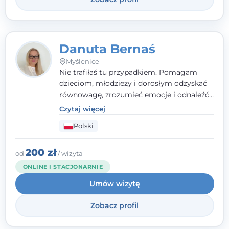
Danuta Bernaś
Myślenice
Nie trafiłaś tu przypadkiem. Pomagam
dzieciom, młodzieży i dorosłym odzyskać
równowagę, zrozumieć emocje i odnaleźć
wewnętrzną siłę. Moja droga do
Czytaj więcej
psychologii zaczęła się od życia - pełnego
Polski
wyzwań, które nauczyły mnie uważności,
empatii i pokory. Dziś łączę doświadczenie
nauczycielki, psychologa, psychoterapeuty
200 zł
od
/ wizyta
i seksuologa tworząc bezpieczną
ONLINE I STACJONARNIE
przestrzeń, w której można poczuć spokój i
Umów wizytę
wsparcie. Nie obiecuję łatwych rozwiązań -
ale mogę obiecać, że będę po Twojej
Zobacz profil
stronie.