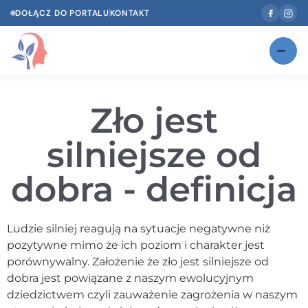
DOŁĄCZ DO PORTALU
KONTAKT
Znajdź swojego specjalistę
NOWOŚĆ
Zło jest
Gabinety
NOWOŚĆ
silniejsze od
Według specjalizacji
dobra - definicja
Psycholog w Twoim języku
Diagnozy psychologiczne
Ludzie silniej reagują na sytuacje negatywne niż
Testy psychologiczne
pozytywne mimo że ich poziom i charakter jest
porównywalny. Założenie że zło jest silniejsze od
Dawka wiedzy
dobra jest powiązane z naszym ewolucyjnym
dziedzictwem czyli zauważenie zagrożenia w naszym
Dla specjalistów