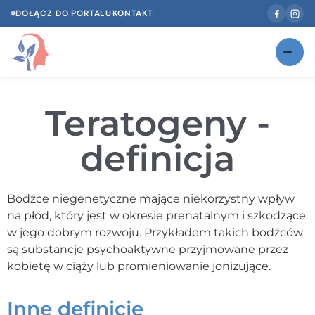
DOŁĄCZ DO PORTALU
KONTAKT
Znajdź swojego specjalistę
NOWOŚĆ
Teratogeny -
Gabinety
NOWOŚĆ
definicja
Według specjalizacji
Psycholog w Twoim języku
Bodźce niegenetyczne mające niekorzystny wpływ
na płód, który jest w okresie prenatalnym i szkodzące
Diagnozy psychologiczne
w jego dobrym rozwoju. Przykładem takich bodźców
Testy psychologiczne
są substancje psychoaktywne przyjmowane przez
kobietę w ciąży lub promieniowanie jonizujące.
Dawka wiedzy
Inne definicje
Dla specjalistów