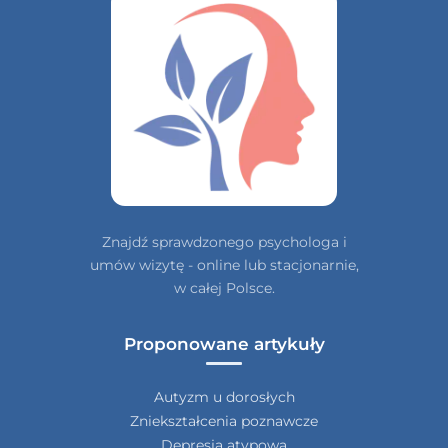
Znajdź sprawdzonego psychologa i
umów wizytę - online lub stacjonarnie,
w całej Polsce.
Proponowane artykuły
Autyzm u dorosłych
Zniekształcenia poznawcze
Depresja atypowa