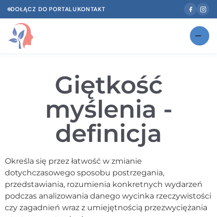
DOŁĄCZ DO PORTALU
KONTAKT
Znajdź swojego specjalistę
NOWOŚĆ
Giętkość
Gabinety
NOWOŚĆ
myślenia -
Według specjalizacji
definicja
Psycholog w Twoim języku
Diagnozy psychologiczne
Określa się przez łatwość w zmianie
Testy psychologiczne
dotychczasowego sposobu postrzegania,
przedstawiania, rozumienia konkretnych wydarzeń
Dawka wiedzy
podczas analizowania danego wycinka rzeczywistości
czy zagadnień wraz z umiejętnością przezwyciężania
Dla specjalistów