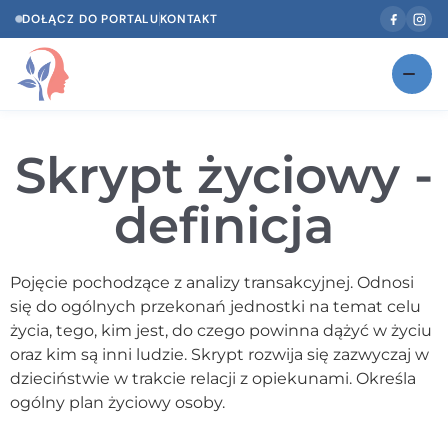
DOŁĄCZ DO PORTALU
KONTAKT
Znajdź swojego specjalistę
NOWOŚĆ
Skrypt życiowy -
Gabinety
NOWOŚĆ
definicja
Według specjalizacji
Psycholog w Twoim języku
Pojęcie pochodzące z analizy transakcyjnej. Odnosi
się do ogólnych przekonań jednostki na temat celu
Diagnozy psychologiczne
życia, tego, kim jest, do czego powinna dążyć w życiu
Testy psychologiczne
oraz kim są inni ludzie. Skrypt rozwija się zazwyczaj w
dzieciństwie w trakcie relacji z opiekunami. Określa
Dawka wiedzy
ogólny plan życiowy osoby.
Dla specjalistów