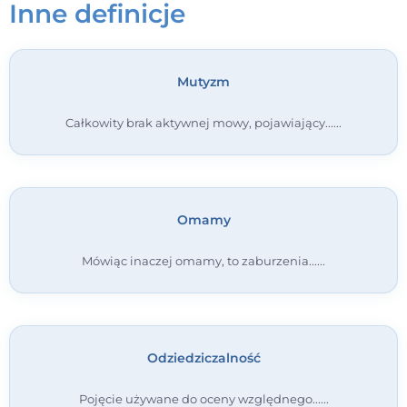
Inne definicje
Kontakt
Mutyzm
Dołącz do portalu
Całkowity brak aktywnej mowy, pojawiający...
Omamy
Mówiąc inaczej omamy, to zaburzenia...
Odziedziczalność
Pojęcie używane do oceny względnego...