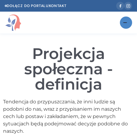
DOŁĄCZ DO PORTALU
KONTAKT
Znajdź swojego specjalistę
NOWOŚĆ
Projekcja
Gabinety
NOWOŚĆ
społeczna -
Według specjalizacji
definicja
Psycholog w Twoim języku
Diagnozy psychologiczne
Tendencja do przypuszczania, że inni ludzie są
Testy psychologiczne
podobni do nas, wraz z przypisaniem im naszych
cech lub postaw i zakładaniem, że w pewnych
Dawka wiedzy
sytuacjach będą podejmować decyzje podobne do
naszych.
Dla specjalistów