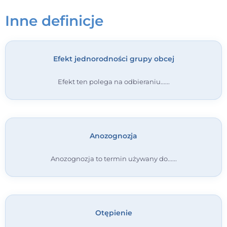
Inne definicje
Kontakt
Dołącz do portalu
Efekt jednorodności grupy obcej
Efekt ten polega na odbieraniu...
Anozognozja
Anozognozja to termin używany do...
Otępienie