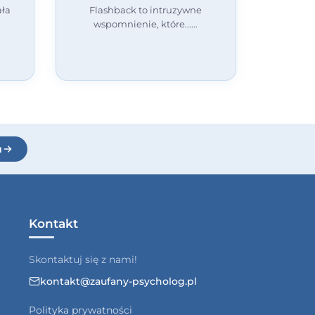
ała
Flashback to intruzywne
wspomnienie, które...
u
Kontakt
Skontaktuj się z nami!
kontakt@zaufany-psycholog.pl
Polityka prywatności