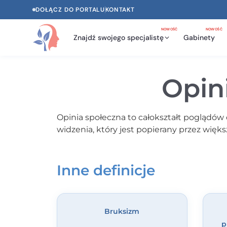
DOŁĄCZ DO PORTALU
KONTAKT
NOWOŚĆ
NOWOŚĆ
Znajdź swojego specjalistę
Gabinety
Opini
Opinia społeczna to całokształt poglądów 
widzenia, który jest popierany przez więks
Inne definicje
Bruksizm
p