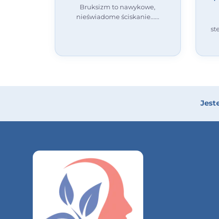
Bruksizm to nawykowe,
nieświadome ściskanie...
st
Jest