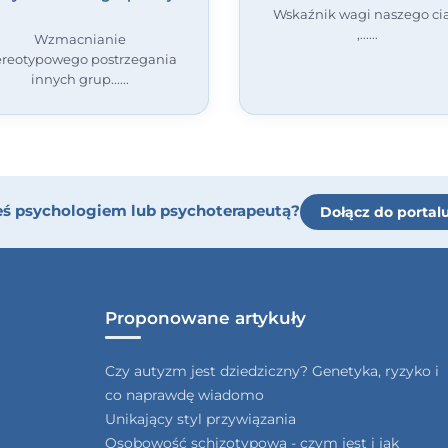
Wskaźnik wagi naszego ci
,...
Wzmacnianie
ereotypowego postrzegania
innych grup...
eś psychologiem lub psychoterapeutą?
Dołącz do portal
Proponowane artykuły
Czy autyzm jest dziedziczny? Genetyka, ryzyko i
co naprawdę wiadomo
Unikający styl przywiązania
Osobowość schizotypowa - czym jest i jak