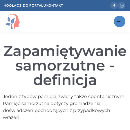
DOŁĄCZ DO PORTALU
KONTAKT
Znajdź swojego specjalistę
NOWOŚĆ
Zapamiętywanie
Gabinety
NOWOŚĆ
samorzutne -
Według specjalizacji
definicja
Psycholog w Twoim języku
Diagnozy psychologiczne
Jeden z typów pamięci, zwany także spontanicznym.
Testy psychologiczne
Pamięć samorzutna dotyczy gromadzenia
doświadczeń pochodzących z przypadkowych
Dawka wiedzy
wrażeń.
Dla specjalistów