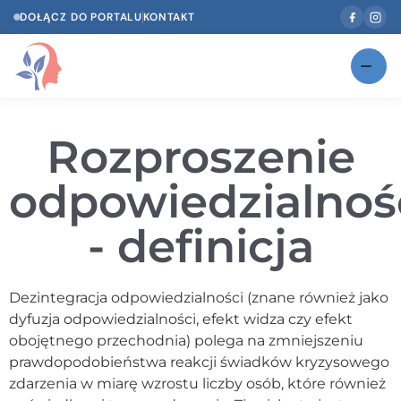
DOŁĄCZ DO PORTALU
KONTAKT
Znajdź swojego specjalistę
NOWOŚĆ
Rozproszenie
Gabinety
NOWOŚĆ
odpowiedzialnoś
Według specjalizacji
- definicja
Psycholog w Twoim języku
Diagnozy psychologiczne
Dezintegracja odpowiedzialności (znane również jako
Testy psychologiczne
dyfuzja odpowiedzialności, efekt widza czy efekt
obojętnego przechodnia) polega na zmniejszeniu
Dawka wiedzy
prawdopodobieństwa reakcji świadków kryzysowego
zdarzenia w miarę wzrostu liczby osób, które również
Dla specjalistów