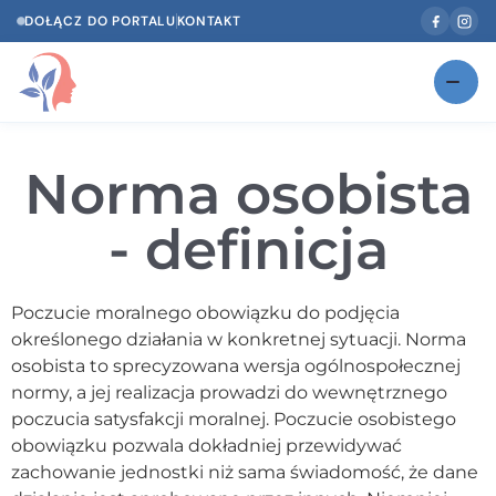
DOŁĄCZ DO PORTALU
KONTAKT
Znajdź swojego specjalistę
NOWOŚĆ
Norma osobista
Gabinety
NOWOŚĆ
- definicja
Według specjalizacji
Psycholog w Twoim języku
Poczucie moralnego obowiązku do podjęcia
określonego działania w konkretnej sytuacji. Norma
Diagnozy psychologiczne
osobista to sprecyzowana wersja ogólnospołecznej
Testy psychologiczne
normy, a jej realizacja prowadzi do wewnętrznego
poczucia satysfakcji moralnej. Poczucie osobistego
Dawka wiedzy
obowiązku pozwala dokładniej przewidywać
zachowanie jednostki niż sama świadomość, że dane
Dla specjalistów