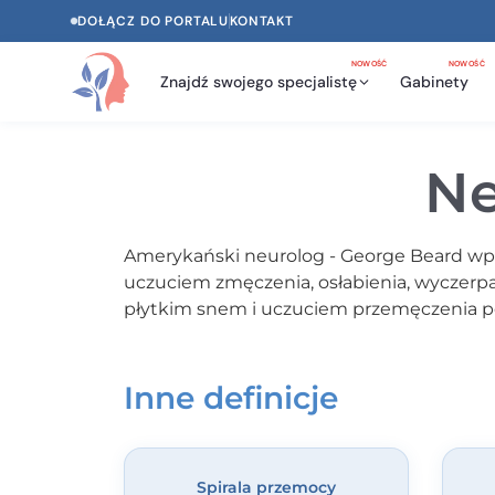
DOŁĄCZ DO PORTALU
KONTAKT
NOWOŚĆ
NOWOŚĆ
Znajdź swojego specjalistę
Gabinety
Ne
Amerykański neurolog - George Beard wpro
uczuciem zmęczenia, osłabienia, wyczerp
płytkim snem i uczuciem przemęczenia po
Inne definicje
Spirala przemocy