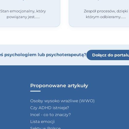
Stan emocjonalny, który
Zespół procesów, dzięki
powiązany jest...
którym odbieramy...
eś psychologiem lub psychoterapeutą?
Dołącz do portal
Proponowane artykuły
Osoby wysoko wrażliwe (WWO)
Czy ADHD istnieje?
Incel - co to znaczy?
Lista emocji
Sekty w Polsce