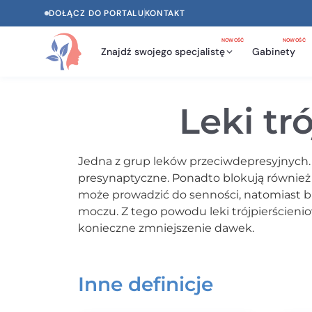
DOŁĄCZ DO PORTALU
KONTAKT
NOWOŚĆ
NOWOŚĆ
Znajdź swojego specjalistę
Gabinety
Leki tr
Jedna z grup leków przeciwdepresyjnych.
presynaptyczne. Ponadto blokują również
może prowadzić do senności, natomiast 
moczu. Z tego powodu leki trójpierścien
konieczne zmniejszenie dawek.
Inne definicje