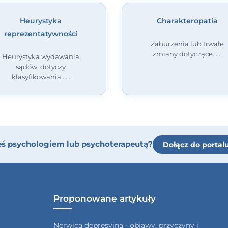
Heurystyka
Charakteropatia
reprezentatywności
Zaburzenia lub trwałe
zmiany dotyczące...
Heurystyka wydawania
sądów, dotyczy
klasyfikowania...
eś psychologiem lub psychoterapeutą?
Dołącz do portal
Proponowane artykuły
Nerwica depresyjna - objawy, przyczyny i