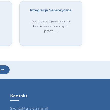
Integracja Sensoryczna
Zdolność organizowania
bodźców odbieranych
przez...
u
Kontakt
Skontaktuj się z nami!