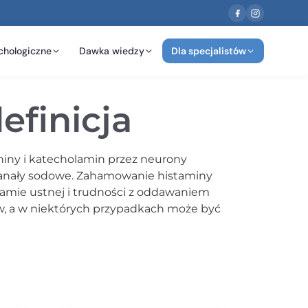
chologiczne
Dawka wiedzy
Dla specjalistów
efinicja
niny i katecholamin przez neurony
 kanały sodowe. Zahamowanie histaminy
amie ustnej i trudności z oddawaniem
ów, a w niektórych przypadkach może być