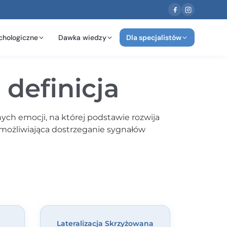
chologiczne
Dawka wiedzy
Dla specjalistów
 definicja
ych emocji, na której podstawie rozwija
umożliwiająca dostrzeganie sygnałów
Lateralizacja Skrzyżowana