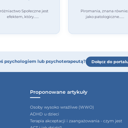
różniactwo Społeczne jest
Piromania, znana równie
efektem, który...
jako patologiczne...
eś psychologiem lub psychoterapeutą?
Dołącz do portal
Proponowane artykuły
Osoby wysoko wrażliwe (WWO)
ADHD u dzieci
Terapia akceptacji i zaangażowania - czym jest
ACT i jak działa?