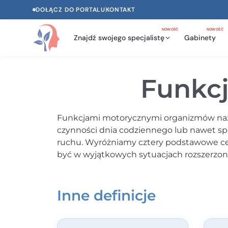
DOŁĄCZ DO PORTALU
KONTAKT
NOWOŚĆ
NOWOŚĆ
Znajdź swojego specjalistę
Gabinety
Funkcj
Funkcjami motorycznymi organizmów nazyw
czynności dnia codziennego lub nawet spo
ruchu. Wyróżniamy cztery podstawowe cech
być w wyjątkowych sytuacjach rozszerzona 
Inne definicje