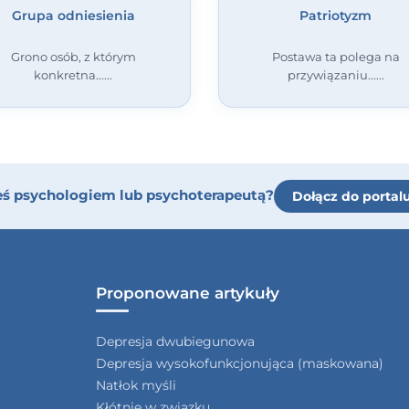
Grupa odniesienia
Patriotyzm
Grono osób, z którym
Postawa ta polega na
konkretna...
przywiązaniu...
eś psychologiem lub psychoterapeutą?
Dołącz do portal
Proponowane artykuły
Depresja dwubiegunowa
Depresja wysokofunkcjonująca (maskowana)
Natłok myśli
Kłótnie w związku