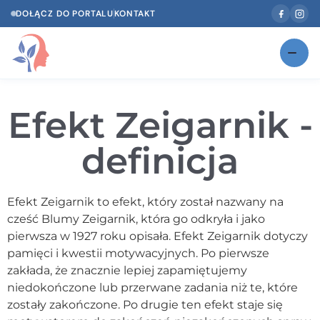
DOŁĄCZ DO PORTALU
KONTAKT
Znajdź swojego specjalistę
NOWOŚĆ
Efekt Zeigarnik -
Gabinety
NOWOŚĆ
definicja
Według specjalizacji
Psycholog w Twoim języku
Efekt Zeigarnik to efekt, który został nazwany na
cześć Blumy Zeigarnik, która go odkryła i jako
Diagnozy psychologiczne
pierwsza w 1927 roku opisała. Efekt Zeigarnik dotyczy
Testy psychologiczne
pamięci i kwestii motywacyjnych. Po pierwsze
zakłada, że znacznie lepiej zapamiętujemy
Dawka wiedzy
niedokończone lub przerwane zadania niż te, które
zostały zakończone. Po drugie ten efekt staje się
Dla specjalistów