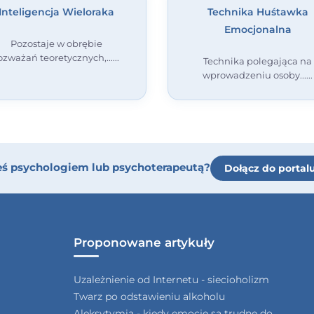
Inteligencja Wieloraka
Technika Huśtawka
Emocjonalna
Pozostaje w obrębie
ozważań teoretycznych,...
Technika polegająca na
wprowadzeniu osoby...
eś psychologiem lub psychoterapeutą?
Dołącz do portal
Proponowane artykuły
Uzależnienie od Internetu - siecioholizm
Twarz po odstawieniu alkoholu
Aleksytymia - kiedy emocje są trudne do