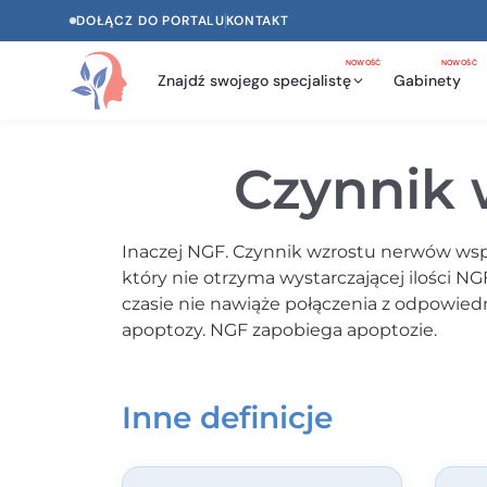
DOŁĄCZ DO PORTALU
KONTAKT
NOWOŚĆ
NOWOŚĆ
Znajdź swojego specjalistę
Gabinety
Czynnik 
Inaczej NGF. Czynnik wzrostu nerwów wsp
który nie otrzyma wystarczającej ilości N
czasie nie nawiąże połączenia z odpowie
apoptozy. NGF zapobiega apoptozie.
Inne definicje