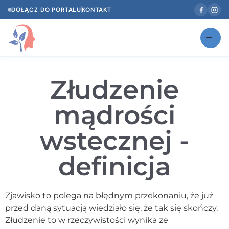
DOŁĄCZ DO PORTALU
KONTAKT
Znajdź swojego specjalistę
NOWOŚĆ
Złudzenie
Gabinety
NOWOŚĆ
mądrości
Według specjalizacji
wstecznej -
Psycholog w Twoim języku
definicja
Diagnozy psychologiczne
Testy psychologiczne
Zjawisko to polega na błędnym przekonaniu, że już
Dawka wiedzy
przed daną sytuacją wiedziało się, że tak się skończy.
Złudzenie to w rzeczywistości wynika ze
Dla specjalistów