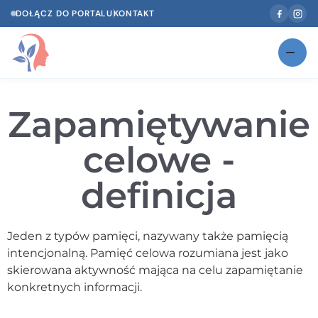
DOŁĄCZ DO PORTALU
KONTAKT
Znajdź swojego specjalistę
NOWOŚĆ
Zapamiętywanie
Gabinety
NOWOŚĆ
celowe -
Według specjalizacji
definicja
Psycholog w Twoim języku
Diagnozy psychologiczne
Jeden z typów pamięci, nazywany także pamięcią
Testy psychologiczne
intencjonalną. Pamięć celowa rozumiana jest jako
skierowana aktywność mająca na celu zapamiętanie
Dawka wiedzy
konkretnych informacji.
Dla specjalistów