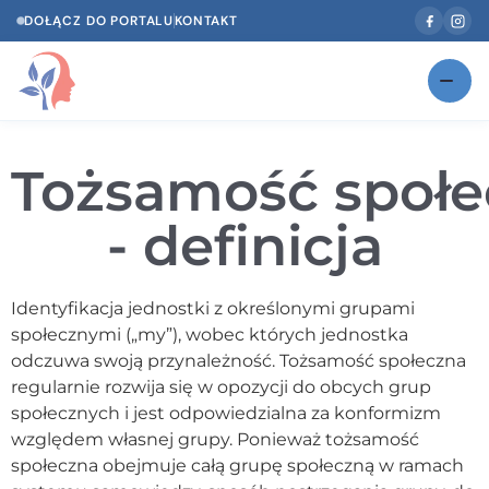
DOŁĄCZ DO PORTALU
KONTAKT
Znajdź swojego specjalistę
NOWOŚĆ
Tożsamość społe
Gabinety
NOWOŚĆ
- definicja
Według specjalizacji
Psycholog w Twoim języku
Identyfikacja jednostki z określonymi grupami
społecznymi („my”), wobec których jednostka
Diagnozy psychologiczne
odczuwa swoją przynależność. Tożsamość społeczna
Testy psychologiczne
regularnie rozwija się w opozycji do obcych grup
społecznych i jest odpowiedzialna za konformizm
Dawka wiedzy
względem własnej grupy. Ponieważ tożsamość
społeczna obejmuje całą grupę społeczną w ramach
Dla specjalistów