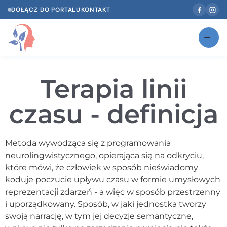
DOŁĄCZ DO PORTALU
KONTAKT
Znajdź swojego specjalistę
NOWOŚĆ
Terapia linii
Gabinety
NOWOŚĆ
czasu - definicja
Według specjalizacji
Psycholog w Twoim języku
Metoda wywodząca się z programowania
neurolingwistycznego, opierająca się na odkryciu,
Diagnozy psychologiczne
które mówi, że człowiek w sposób nieświadomy
Testy psychologiczne
koduje poczucie upływu czasu w formie umysłowych
reprezentacji zdarzeń - a więc w sposób przestrzenny
Dawka wiedzy
i uporządkowany. Sposób, w jaki jednostka tworzy
swoją narrację, w tym jej decyzje semantyczne,
Dla specjalistów