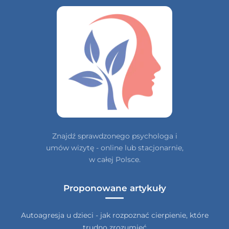
Znajdź sprawdzonego psychologa i
umów wizytę - online lub stacjonarnie,
w całej Polsce.
Proponowane artykuły
Autoagresja u dzieci - jak rozpoznać cierpienie, które
trudno zrozumieć