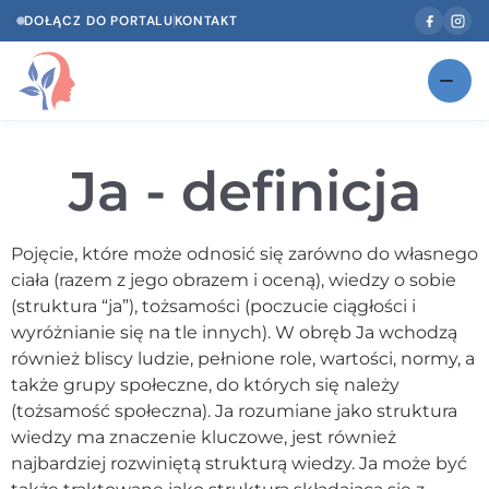
DOŁĄCZ DO PORTALU
KONTAKT
Znajdź swojego specjalistę
NOWOŚĆ
Ja - definicja
Gabinety
NOWOŚĆ
Według specjalizacji
Pojęcie, które może odnosić się zarówno do własnego
ciała (razem z jego obrazem i oceną), wiedzy o sobie
Psycholog w Twoim języku
(struktura “ja”), tożsamości (poczucie ciągłości i
wyróżnianie się na tle innych). W obręb Ja wchodzą
Diagnozy psychologiczne
również bliscy ludzie, pełnione role, wartości, normy, a
Testy psychologiczne
także grupy społeczne, do których się należy
(tożsamość społeczna). Ja rozumiane jako struktura
Dawka wiedzy
wiedzy ma znaczenie kluczowe, jest również
najbardziej rozwiniętą strukturą wiedzy. Ja może być
Dla specjalistów