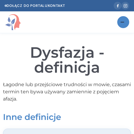
DOŁĄCZ DO PORTALU
KONTAKT
Znajdź swojego specjalistę
NOWOŚĆ
Dysfazja -
Gabinety
NOWOŚĆ
definicja
Według specjalizacji
Psycholog w Twoim języku
Łagodne lub przejściowe trudności w mowie, czasami
termin ten bywa używany zamiennie z pojęciem
Diagnozy psychologiczne
afazja.
Testy psychologiczne
Inne definicje
Dawka wiedzy
Dla specjalistów