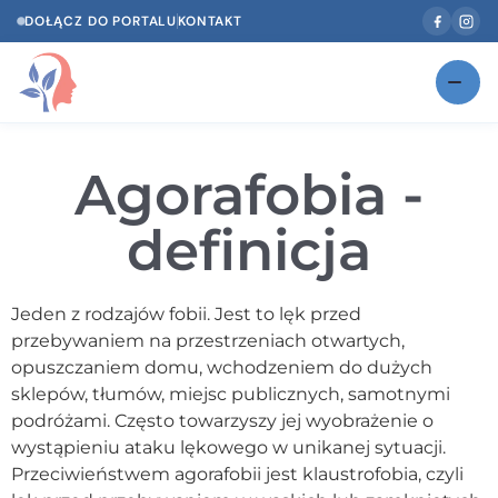
DOŁĄCZ DO PORTALU
KONTAKT
Znajdź swojego specjalistę
NOWOŚĆ
Agorafobia -
Gabinety
NOWOŚĆ
definicja
Według specjalizacji
Psycholog w Twoim języku
Jeden z rodzajów fobii. Jest to lęk przed
przebywaniem na przestrzeniach otwartych,
Diagnozy psychologiczne
opuszczaniem domu, wchodzeniem do dużych
Testy psychologiczne
sklepów, tłumów, miejsc publicznych, samotnymi
podróżami. Często towarzyszy jej wyobrażenie o
Dawka wiedzy
wystąpieniu ataku lękowego w unikanej sytuacji.
Przeciwieństwem agorafobii jest klaustrofobia, czyli
Dla specjalistów