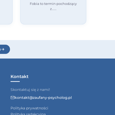
Fobia to termin pochodzący
z...
j
u
Kontakt
Skontaktuj się z nami!
kontakt@zaufany-psycholog.pl
Polityka prywatności
Polityka redakcyjna