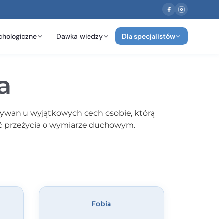
chologiczne
Dawka wiedzy
Dla specjalistów
a
isywaniu wyjątkowych cech osobie, którą
wać przeżycia o wymiarze duchowym.
Fobia