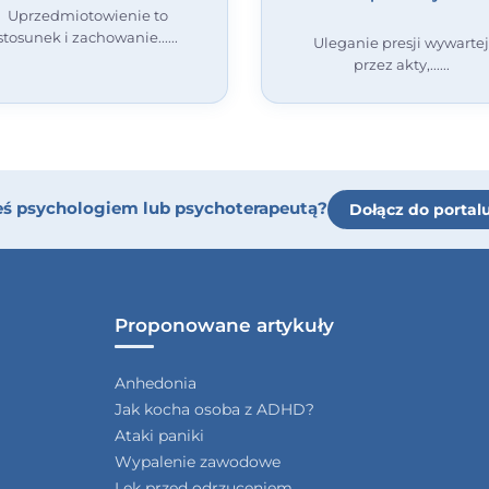
Uprzedmiotowienie to
stosunek i zachowanie...
Uleganie presji wywarte
przez akty,...
eś psychologiem lub psychoterapeutą?
Dołącz do portal
Proponowane artykuły
Anhedonia
Jak kocha osoba z ADHD?
Ataki paniki
Wypalenie zawodowe
Lęk przed odrzuceniem