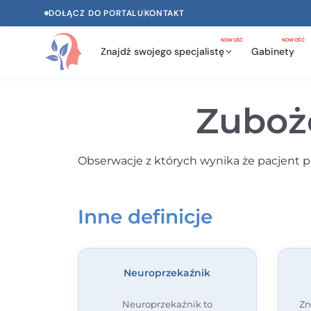
DOŁĄCZ DO PORTALU
KONTAKT
NOWOŚĆ
NOWOŚĆ
Znajdź swojego specjalistę
Gabinety
Zuboże
Obserwacje z których wynika że pacjent po
Inne definicje
Neuroprzekaźnik
Neuroprzekaźnik to
Zn