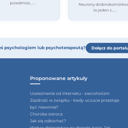
przedmiot,...
Neurony drobnokomórko
to jeden z...
eś psychologiem lub psychoterapeutą?
Dołącz do portal
Proponowane artykuły
Uzależnienie od Internetu - siecioholizm
Zazdrość w związku - kiedy uczucie przestaje
być niewinne?
Choroba sieroca
Jak się odkochać?
Wpływ dzieciństwa na dorosłe życie. Jak