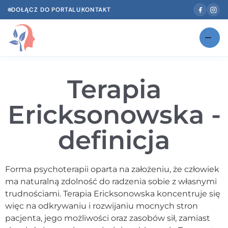
DOŁĄCZ DO PORTALU
KONTAKT
Znajdź swojego specjalistę
NOWOŚĆ
Terapia
Gabinety
NOWOŚĆ
Ericksonowska -
Według specjalizacji
definicja
Psycholog w Twoim języku
Diagnozy psychologiczne
Forma psychoterapii oparta na założeniu, że człowiek
Testy psychologiczne
ma naturalną zdolność do radzenia sobie z własnymi
trudnościami. Terapia Ericksonowska koncentruje się
Dawka wiedzy
więc na odkrywaniu i rozwijaniu mocnych stron
pacjenta, jego możliwości oraz zasobów sił, zamiast
Dla specjalistów