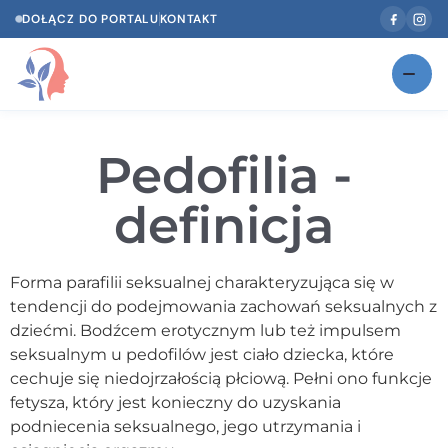
DOŁĄCZ DO PORTALU
KONTAKT
Znajdź swojego specjalistę
NOWOŚĆ
Pedofilia -
Gabinety
NOWOŚĆ
definicja
Według specjalizacji
Psycholog w Twoim języku
Forma parafilii seksualnej charakteryzująca się w
tendencji do podejmowania zachowań seksualnych z
Diagnozy psychologiczne
dziećmi. Bodźcem erotycznym lub też impulsem
Testy psychologiczne
seksualnym u pedofilów jest ciało dziecka, które
cechuje się niedojrzałością płciową. Pełni ono funkcje
Dawka wiedzy
fetysza, który jest konieczny do uzyskania
podniecenia seksualnego, jego utrzymania i
Dla specjalistów