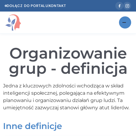
DOŁĄCZ DO PORTALU
KONTAKT
Znajdź swojego specjalistę
NOWOŚĆ
Organizowanie
Gabinety
NOWOŚĆ
grup - definicja
Według specjalizacji
Psycholog w Twoim języku
Jedna z kluczowych zdolności wchodząca w skład
inteligencji społecznej, polegająca na efektywnym
Diagnozy psychologiczne
planowaniu i organizowaniu działań grup ludzi. Ta
Testy psychologiczne
umiejętność zazwyczaj stanowi główny atut liderów.
Dawka wiedzy
Inne definicje
Dla specjalistów