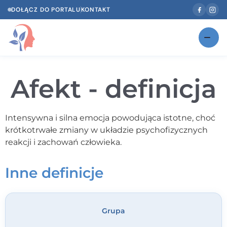
DOŁĄCZ DO PORTALU
KONTAKT
Znajdź swojego specjalistę
NOWOŚĆ
Afekt - definicja
Gabinety
NOWOŚĆ
Według specjalizacji
Intensywna i silna emocja powodująca istotne, choć
krótkotrwałe zmiany w układzie psychofizycznych
Psycholog w Twoim języku
reakcji i zachowań człowieka.
Diagnozy psychologiczne
Inne definicje
Testy psychologiczne
Dawka wiedzy
Grupa
Dla specjalistów